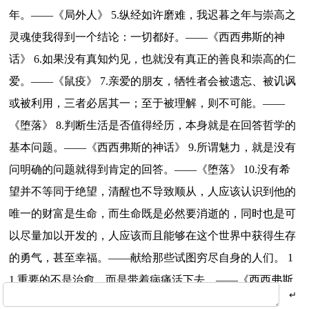
年。——《局外人》 5.纵经如许磨难，我迟暮之年与崇高之
灵魂使我得到一个结论：一切都好。——《西西弗斯的神
话》 6.如果没有真知灼见，也就没有真正的善良和崇高的仁
爱。——《鼠疫》 7.亲爱的朋友，牺牲者会被遗忘、被讥讽
或被利用，三者必居其一；至于被理解，则不可能。——
《堕落》 8.判断生活是否值得经历，本身就是在回答哲学的
基本问题。——《西西弗斯的神话》 9.所谓魅力，就是没有
问明确的问题就得到肯定的回答。——《堕落》 10.没有希
望并不等同于绝望，清醒也不导致顺从，人应该认识到他的
唯一的财富是生命，而生命既是必然要消逝的，同时也是可
以尽量加以开发的，人应该而且能够在这个世界中获得生存
的勇气，甚至幸福。——献给那些试图穷尽自身的人们。 1
1.重要的不是治愈，而是带着病痛活下去。——《西西弗斯
的神话》 12.没有对生活绝望，就不会爱生活。There is not lo