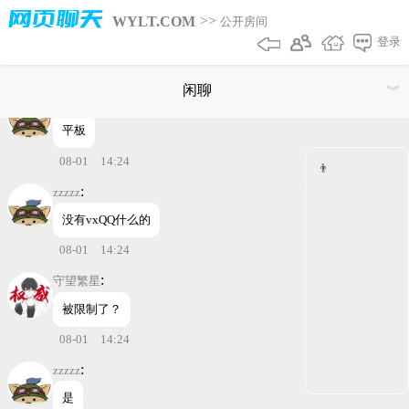
:
守望繁星
网页聊天
>>
WYLT.COM
公开房间
登录
你是什么设备？
08-01 14:24
闲聊
︾
:
zzzzz
平板
复制房间链接
08-01 14:24
👨
关注房间(消息提醒):
开
关
:
zzzzz
自动滚屏：
开
关
没有vxQQ什么的
08-01 14:24
摸鱼伪装模式：
开
关
:
守望繁星
房间类型: 公开
被限制了？
聊天记录:
08-01 14:24
/ 5
下一页
尾页
:
zzzzz
是