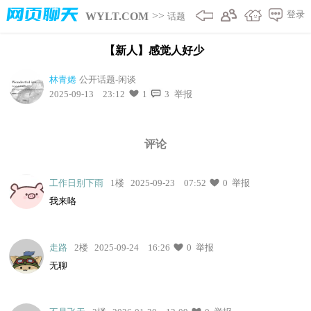
网页聊天
登录
>>
WYLT.COM
话题
【新人】感觉人好少
林青婘
公开话题-闲谈
2025-09-13 23:12
1
3
举报
评论
工作日别下雨
1楼
2025-09-23 07:52
0
举报
我来咯
走路
2楼
2025-09-24 16:26
0
举报
无聊